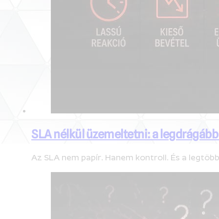
SLA nélkül üzemeltetni: a legdrágább
Az SLA nem papír. Hanem kontroll. És a legtöb