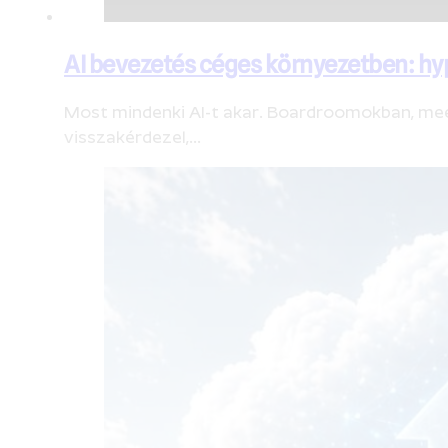
AI bevezetés céges környezetben: hyp
Most mindenki AI-t akar. Boardroomokban, meet
visszakérdezel,…