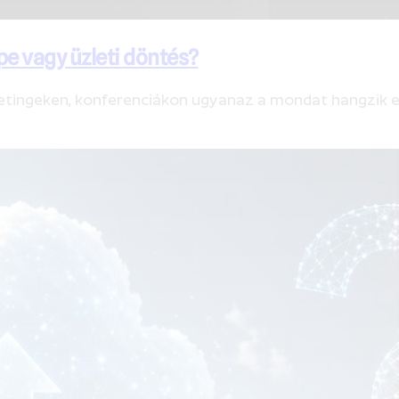
e vagy üzleti döntés?
ingeken, konferenciákon ugyanaz a mondat hangzik el: „