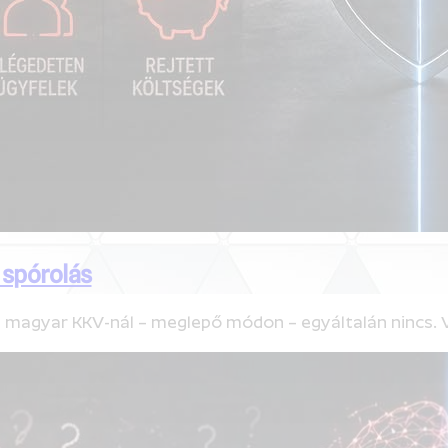
 spórolás
b magyar KKV-nál – meglepő módon – egyáltalán nincs. 