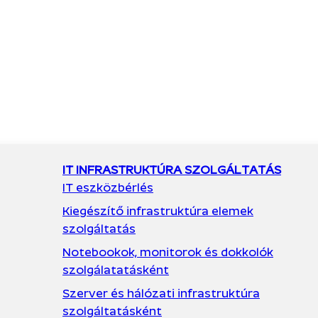
IT INFRASTRUKTÚRA SZOLGÁLTATÁS
IT eszközbérlés
Kiegészítő infrastruktúra elemek
szolgáltatás
Notebookok, monitorok és dokkolók
szolgálatatásként
Szerver és hálózati infrastruktúra
szolgáltatásként