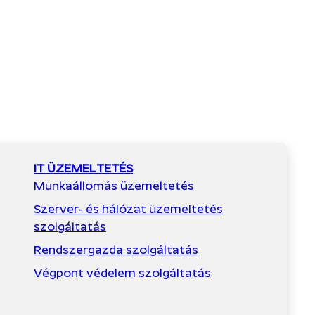
IT ÜZEMELTETÉS
Munkaállomás üzemeltetés
Szerver- és hálózat üzemeltetés
szolgáltatás
Rendszergazda szolgáltatás
Végpont védelem szolgáltatás