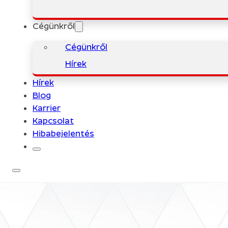
Cégünkről
Cégünkről
Hírek
Hírek
Blog
Karrier
Kapcsolat
Hibabejelentés