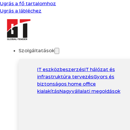
Ugrás a fő tartalomhoz
Ugrás a lábléchez
Szolgáltatások
IT eszközbeszerzés
IT hálózat és
infrastruktúra tervezés
Gyors és
biztonságos home office
kialakítás
Nagyvállalati megoldások