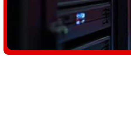
Szerver üzemeltetés:
A kiszolgálók a vállalati IT-r
működjenek.
Telepítés és konfigurálás:
A Global-Tender Kft. felel
a vállalat igényeinek megfelelően. Minden szervert a
gépeket és alkalmazásszervereket is.
Karbantartás és frissítés:
Az időszakos karbantartás 
teljesítménybeli problémák vagy a biztonsági rések.