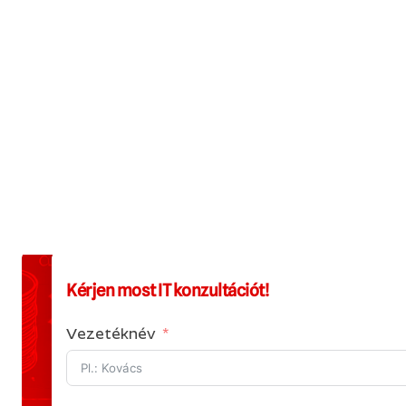
védelme érdekében titkosított
kommunikációs csatornákat
használunk, beleértve a VPN (Virtual
Private Network) megoldásokat,
amelyek biztonságos hozzáférést
nyújtanak távoli munkavégzéshez is.
Kérjen most IT konzultációt!
Vezetéknév