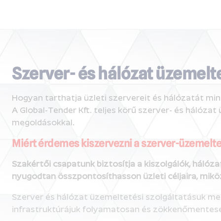
Szerver- és hálózat üzemelt
Hogyan tarthatja üzleti szervereit és hálózatát mi
A Global-Tender Kft. teljes körű szerver- és hálózat 
megoldásokkal.
Miért érdemes kiszervezni a szerver-üzemelt
Szakértői csapatunk biztosítja a kiszolgálók, hálóz
nyugodtan összpontosíthasson üzleti céljaira, mikö
Szerver és hálózat üzemeltetési szolgáltatásuk me
infrastruktúrájuk folyamatosan és zökkenőmentese