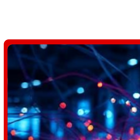
hogy az adatforgalom és az érzékeny vállalati adat
Hálózati eszközök bérlése:
Ahelyett, hogy saját háló
switch-eket, tűzfalakat és teljes hálózati infrastruk