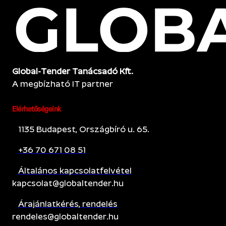
Global-Tender Tanácsadó Kft.
A megbízható IT partner
Elérhetőségeink
1135 Budapest, Országbíró u. 65.
+36 70 671 08 51
Általános kapcsolatfelvétel
kapcsolat@globaltender.hu
Árajánlatkérés, rendelés
rendeles@globaltender.hu