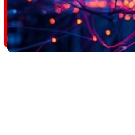
Biztonság és adatvédelem
A szerverek és hálózatok biztonsága
kulcsfontosságú, különösen a mai digitális
korban, ahol a kibertámadások folyamatos