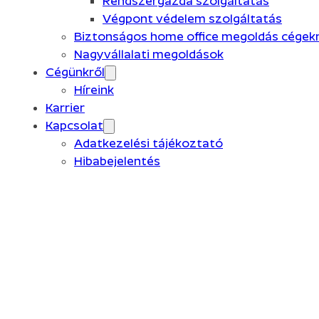
Rendszergazda szolgáltatás
Végpont védelem szolgáltatás
Biztonságos home office megoldás cégekn
Nagyvállalati megoldások
Cégünkről
Híreink
Karrier
Kapcsolat
Adatkezelési tájékoztató
Hibabejelentés