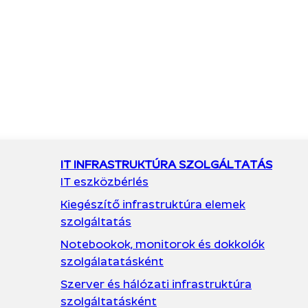
IT INFRASTRUKTÚRA SZOLGÁLTATÁS
IT eszközbérlés
Kiegészítő infrastruktúra elemek
szolgáltatás
Notebookok, monitorok és dokkolók
szolgálatatásként
Szerver és hálózati infrastruktúra
szolgáltatásként