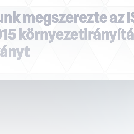
unk megszerezte az 
15 környezetirányítá
ványt