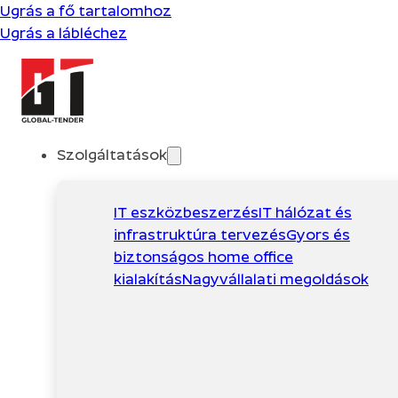
Ugrás a fő tartalomhoz
Ugrás a lábléchez
Szolgáltatások
IT eszközbeszerzés
IT hálózat és
infrastruktúra tervezés
Gyors és
biztonságos home office
kialakítás
Nagyvállalati megoldások