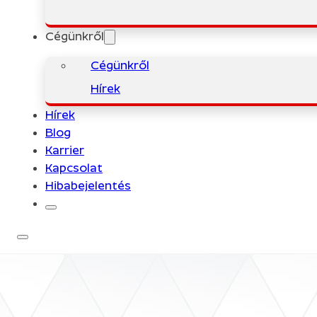
Cégünkről
Cégünkről
Hírek
Hírek
Blog
Karrier
Kapcsolat
Hibabejelentés