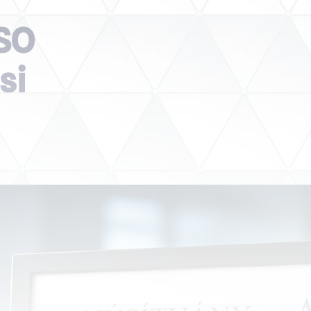
ISO
si