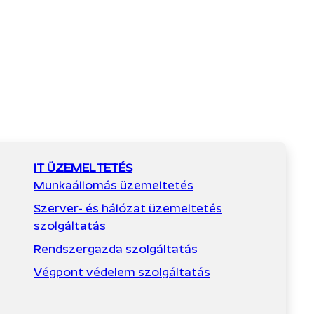
IT ÜZEMELTETÉS
Munkaállomás üzemeltetés
Szerver- és hálózat üzemeltetés
szolgáltatás
Rendszergazda szolgáltatás
Végpont védelem szolgáltatás