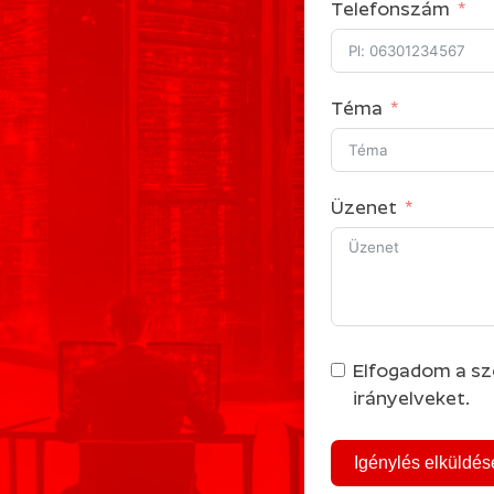
Telefonszám
Téma
Üzenet
Elfogadom a szo
irányelveket.
Igénylés elküldés