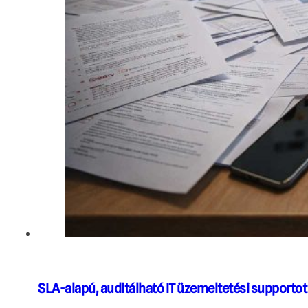
SLA-alapú, auditálható IT üzemeltetési supportot