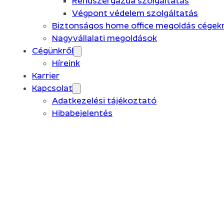
Rendszergazda szolgáltatás
Végpont védelem szolgáltatás
Biztonságos home office megoldás cégekn
Nagyvállalati megoldások
Cégünkről
Híreink
Karrier
Kapcsolat
Adatkezelési tájékoztató
Hibabejelentés