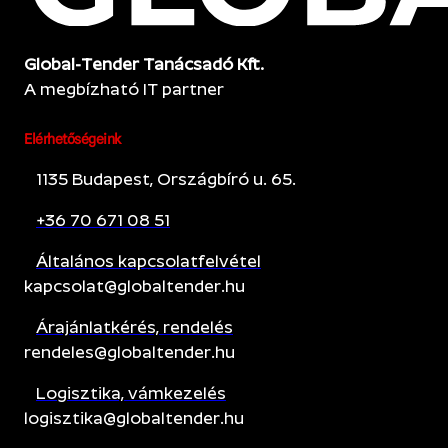
Global-Tender Tanácsadó Kft.
A megbízható IT partner
Elérhetőségeink
1135 Budapest, Országbíró u. 65.
+36 70 671 08 51
Általános kapcsolatfelvétel
kapcsolat@globaltender.hu
Árajánlatkérés, rendelés
rendeles@globaltender.hu
Logisztika, vámkezelés
logisztika@globaltender.hu