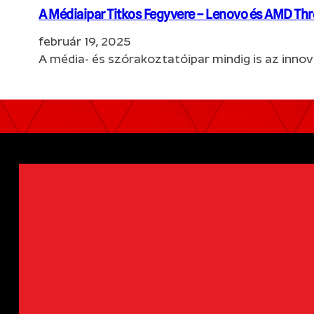
A Médiaipar Titkos Fegyvere – Lenovo és AMD Th
február 19, 2025
A média- és szórakoztatóipar mindig is az innov